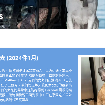
s
去 (2024件1月)
非常出色。 團隊總是非常樂於助人，反應迅速，並且不
團隊真正關心他們所照顧的動物，並像對待家人一
en and Matthew！）。 我們的女兒們在返澳洲 （首先
le 住了三個月，我們總是每天收到女兒們的最新情
的女兒們非常幸運能夠得到 Ferndale團隊的照
隔離一段時間後現已回到家中，正在享受吃芒果並
後院的鸚鵡並不感興趣！