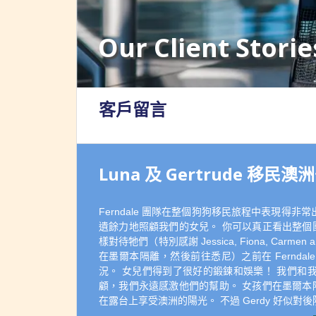
Our Client Storie
客戶留言
Luna 及 Gertrude 移民澳洲
Ferndale 團隊在整個狗狗移民旅程中表現得
遺餘力地照顧我們的女兒。 你可以真正看出整個
樣對待牠們（特別感謝 Jessica, Fiona, Carm
在墨爾本隔離，然後前往悉尼）之前在 Fernda
況。 女兒們得到了很好的鍛鍊和娛樂！ 我們和我們
顧，我們永遠感激他們的幫助。 女孩們在墨爾本
在露台上享受澳洲的陽光。 不過 Gerdy 好似對