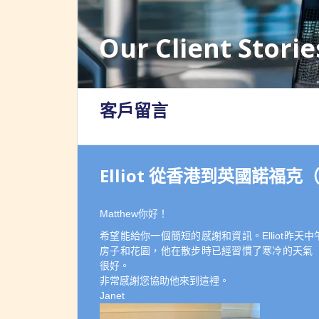
Our Client Storie
客戶留言
Elliot 從香港到英國諾福克（2
Matthew你好！
希望能給你一個簡短的感謝和資訊。Elliot昨
房子和花園，他在散步時已經習慣了寒冷的天氣（
很好。
非常感謝您協助他來到這裡。
Janet