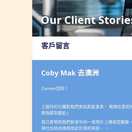
Our Client Storie
客戶留言
Coby Mak 去澳洲
Carmen您好！
三個月的分離對我們來說真是漫長。 牠現在悉尼
使我感到尷尬:(
我已將牠到我們新家中的一些照片上傳給您觀看。
得付出$$去換取如此珍貴的時刻。 。