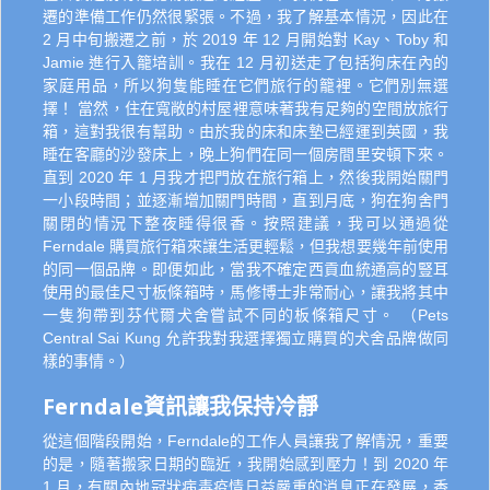
遷的準備工作仍然很緊張。不過，我了解基本情況，因此在
2 月中旬搬遷之前，於 2019 年 12 月開始對 Kay、Toby 和
Jamie 進行入籠培訓。我在 12 月初送走了包括狗床在內的
家庭用品，所以狗隻能睡在它們旅行的籠裡。它們別無選
擇！ 當然，住在寬敞的村屋裡意味著我有足夠的空間放旅行
箱，這對我很有幫助。由於我的床和床墊已經運到英國，我
睡在客廳的沙發床上，晚上狗們在同一個房間里安頓下來。
直到 2020 年 1 月我才把門放在旅行箱上，然後我開始關門
一小段時間；並逐漸增加關門時間，直到月底，狗在狗舍門
關閉的情況下整夜睡得很香。按照建議，我可以通過從
Ferndale 購買旅行箱來讓生活更輕鬆，但我想要幾年前使用
的同一個品牌。即便如此，當我不確定西貢血統通高的豎耳
使用的最佳尺寸板條箱時，馬修博士非常耐心，讓我將其中
一隻狗帶到芬代爾犬舍嘗試不同的板條箱尺寸。 （Pets
Central Sai Kung 允許我對我選擇獨立購買的犬舍品牌做同
樣的事情。）
Ferndale資訊讓我保持冷靜
從這個階段開始，Ferndale的工作人員讓我了解情況，重要
的是，隨著搬家日期的臨近，我開始感到壓力！到 2020 年
1 月，有關內地冠狀病毒疫情日益嚴重的消息正在發展，香