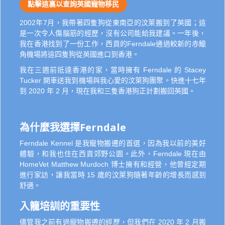
點擊這裏以查詢英國寵物移民
2002年7月，我帶著四隻狗從東南亞的汶萊搬到了英國；這
是一次令人傷腦筋的經歷，沒有公司能給我建議。一年後，
我在香港找到了一份工作，西貢的Ferndale通過較新的赤鱲
角機場將這四隻狗從英國進口到香港。
我在三週前抵達香港的家，當時擁有 Ferndale 的 Stacey
Tucker 開車送我到機場與我心愛的汶萊狗團聚。快進十七年
到 2020 年 2 月，現在我和三隻香港狗正計劃搬回英國。
為什麼我選擇Ferndale
Ferndale Kennel 是我寵物搬遷的首選，因為我以前的美好
體驗，和我也住在西貢郊野公園。此外，Ferndale 現在由
HomeVet Matthew Murdoch 博士擁有和經營，他曾經定期
進行家訪，讓我當時 15 歲的汶萊狗隨著年齡的增長而感到
舒適。
入籠培訓的重要性
儘管我之前有過寵物搬遷的經歷，但我們在 2020 年 2 月搬