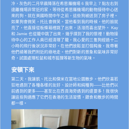
冷，灰色的二月早晨降落在希思羅機場 6 我早上 7 點左右到
達離機場非常近的家，等待從希思羅機場的動物接待中心送
來的狗。就在英國時間中午之前，這些狗被送到了房子裡。
如果狗會微笑，托比會微笑。當他看到我的時候，他的臉就
亮了，他直接從板條箱裡跳了出來，活潑而喜出望外。 Kay
和 Jamie 也從籠中跳了出來，幾乎撲到了我的懷裡！動物接
待中心的工作人員已經清理了籠，我心愛的三隻狗經過十二
小時的飛行後狀況非常好。在他們放鬆並打個盹後，我帶著
他們繞著我們附近的綠地走。他們對新的景象和氣味非常好
奇，試圖處理松鼠和城市狐狸等新生物的氣味。
安頓下來
第二天，我讓凱、托比和傑米在當地公園散步。他們欣喜若
狂地遇到了各種各樣的友好、設計師和純種狗——比他們以
前遇到的更多——甚至比在西貢海旁遇到的還要多！我很快
讓這些狗適應了它們在香港的生活習慣，餵食和散步的時間
都一樣。