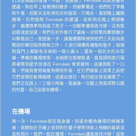
們注意周圍的環境。不過，我遵循了 Ferndale 的其他優秀
建議。狗在早上有規律的散步，但被牽著走。他們吃了早餐
和午餐，但那天沒有再吃任何飯菜，只喝水，直到晚上離開
機場。仍然按照 Ferndale 的建議，這些狗在晚上帶頭散
步，搬遷隊準時到達了房子。一切都準備得很冷靜，沒有緊
迫感或倉促感。狗們在村外進行了最後一次短暫的牽頭散步
以解救自己。我退後一步，讓搬遷團隊按照他們三天前向我
概述的確切程序開始工作。 5 旅行箱備有襯墊和墊子；每個
狗窩門上都裝有水碗和一個小漏斗；還有一個巨大的水容
器，準備在機場使用，水碗將在那裡裝滿。當我得知旅行箱
將被帶到屋外並放在 Ferndale 車旁邊時，這讓我鬆了一口
氣。然後我會把每隻狗帶到外面，在它們被裝上貨車之前把
它們安頓在板條箱裡。這是出發日，狗已經出發去機場了。
我們正在路上！三個小時後，我最後一次關上西貢郊野公園
的村屋，自己出發去機場。
在機場
再一次，Ferndale就在我身邊。到達赤鱲角機場的候機室
後，我開始在手機上收到狗在籠子裡等待裝上飛機的最新消
息和照片。我們一起在機場。Ferndale讓我保持冷靜！這些