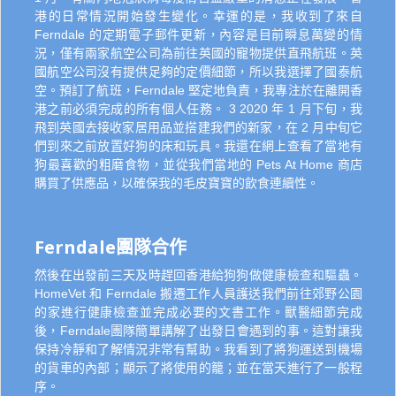
港的日常情況開始發生變化。幸運的是，我收到了來自
Ferndale 的定期電子郵件更新，內容是目前瞬息萬變的情
況，僅有兩家航空公司為前往英國的寵物提供直飛航班。英
國航空公司沒有提供足夠的定價細節，所以我選擇了國泰航
空。預訂了航班，Ferndale 堅定地負責，我專注於在離開香
港之前必須完成的所有個人任務。 3 2020 年 1 月下旬，我
飛到英國去接收家居用品並搭建我們的新家，在 2 月中旬它
們到來之前放置好狗的床和玩具。我還在網上查看了當地有
狗最喜歡的粗磨食物，並從我們當地的 Pets At Home 商店
購買了供應品，以確保我的毛皮寶寶的飲食連續性。
Ferndale團隊合作
然後在出發前三天及時趕回香港給狗狗做健康檢查和驅蟲。
HomeVet 和 Ferndale 搬遷工作人員護送我們前往郊野公園
的家進行健康檢查並完成必要的文書工作。獸醫細節完成
後，Ferndale團隊簡單講解了出發日會遇到的事。這對讓我
保持冷靜和了解情況非常有幫助。我看到了將狗運送到機場
的貨車的內部；顯示了將使用的籠；並在當天進行了一般程
序。