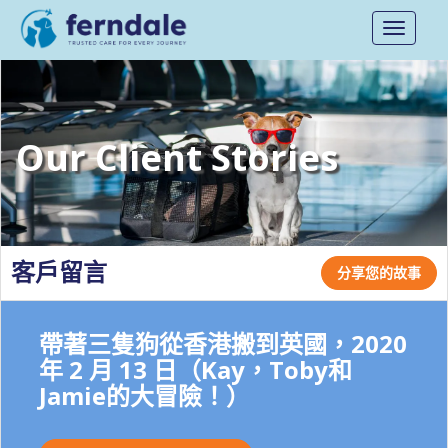
Toggle
navigati
Our Client Stories
客戶留言
分享您的故事
帶著三隻狗從香港搬到英國，2020
年 2 月 13 日（Kay，Toby和
Jamie的大冒險！）