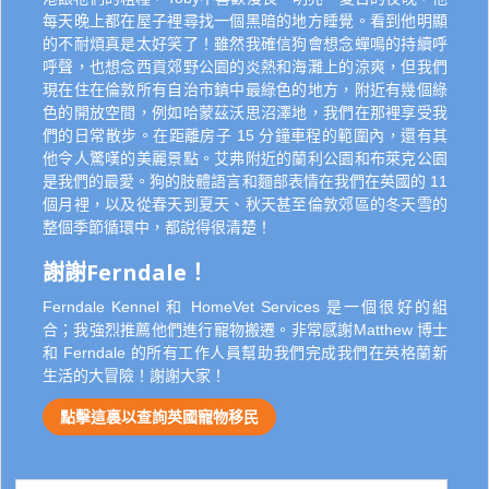
每天晚上都在屋子裡尋找一個黑暗的地方睡覺。看到他明顯
的不耐煩真是太好笑了！雖然我確信狗會想念蟬鳴的持續呼
呼聲，也想念西貢郊野公園的炎熱和海灘上的涼爽，但我們
現在住在倫敦所有自治市鎮中最綠色的地方，附近有幾個綠
色的開放空間，例如哈蒙茲沃思沼澤地，我們在那裡享受我
們的日常散步。在距離房子 15 分鐘車程的範圍內，還有其
他令人驚嘆的美麗景點。艾弗附近的蘭利公園和布萊克公園
是我們的最愛。狗的肢體語言和麵部表情在我們在英國的 11
個月裡，以及從春天到夏天、秋天甚至倫敦郊區的冬天雪的
整個季節循環中，都說得很清楚！
謝謝Ferndale！
Ferndale Kennel 和 HomeVet Services 是一個很好的組
合；我強烈推薦他們進行寵物搬遷。非常感謝Matthew 博士
和 Ferndale 的所有工作人員幫助我們完成我們在英格蘭新
生活的大冒險！謝謝大家！
點擊這裏以查詢英國寵物移民