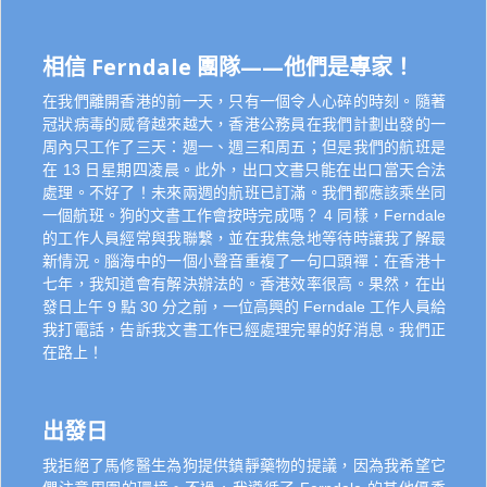
相信 Ferndale 團隊——他們是專家！
在我們離開香港的前一天，只有一個令人心碎的時刻。隨著
冠狀病毒的威脅越來越大，香港公務員在我們計劃出發的一
周內只工作了三天：週一、週三和周五；但是我們的航班是
在 13 日星期四凌晨。此外，出口文書只能在出口當天合法
處理。不好了！未來兩週的航班已訂滿。我們都應該乘坐同
一個航班。狗的文書工作會按時完成嗎？ 4 同樣，Ferndale
的工作人員經常與我聯繫，並在我焦急地等待時讓我了解最
新情況。腦海中的一個小聲音重複了一句口頭禪：在香港十
七年，我知道會有解決辦法的。香港效率很高。果然，在出
發日上午 9 點 30 分之前，一位高興的 Ferndale 工作人員給
我打電話，告訴我文書工作已經處理完畢的好消息。我們正
在路上！
出發日
我拒絕了馬修醫生為狗提供鎮靜藥物的提議，因為我希望它