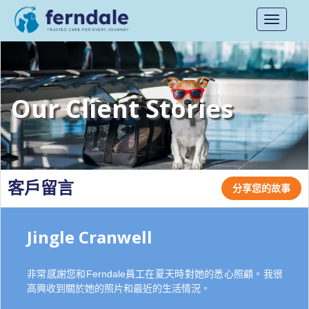
Toggle
navigati
Our Client Stories
客戶留言
分享您的故事
Jingle Cranwell
非常感謝您和Ferndale員工在夏天時對她的悉心照顧。我很
高興收到關於她的照片和最近的生活情況。