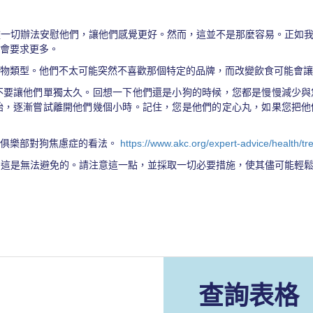
盡一切辦法安慰他們，讓他們感覺更好。然而，這並不是那麼容易。正如
會要求更多。
食物類型。他們不太可能突然不喜歡那個特定的品牌，而改變飲食可能會
不要讓他們單獨太久。回想一下他們還是小狗的時候，您都是慢慢減少與
始，逐漸嘗試離開他們幾個小時。記住，您是他們的定心丸，如果您把他
犬俱樂部對狗焦慮症的看法。
https://www.akc.org/expert-advice/health/tr
，這是無法避免的。請注意這一點，並採取一切必要措施，使其儘可能輕
查詢表格