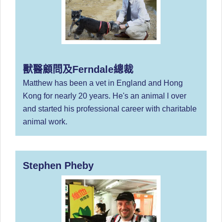
獸醫顧問及Ferndale總裁
Matthew has been a vet in England and Hong
Kong for nearly 20 years. He's an animal l over
and started his professional career with charitable
animal work.
Stephen Pheby