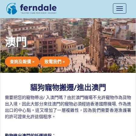
Toggle
navigati
澳門
查詢及報價 »
致電我們 »
貓狗寵物搬遷/進出澳門
需要把您的寵物帶出/ 入澳門嗎？由於澳門機場不允許寵物作為貨物
出入境，因此大部分來往澳門的寵物必須經過香港國際機場, 作為進
出口的中心點。這又增加了一層複雜性，因為我們需要香港漁護署
的許可證來允許這個程序。
動物進出澳門的託運過程：