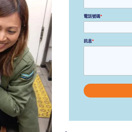
電話號碼
*
訊息
*
Please
leave
this
field
empty.