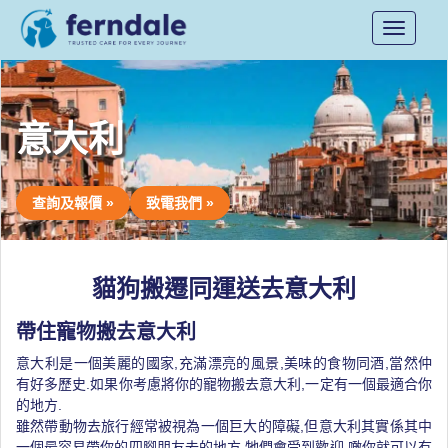
Toggle
navigati
意大利
查詢及報價 »
致電我們 »
貓狗搬遷同運送去意大利
帶住寵物搬去意大利
意大利是一個美麗的國家,充滿漂亮的風景,美味的食物同酒,當然仲
有好多歷史.如果你考慮將你的寵物搬去意大利,一定有一個最適合你
的地方.
雖然帶動物去旅行經常被視為一個巨大的障礙,但意大利其實係其中
一個最容易帶你的四腳朋友去的地方.牠們會受到歡迎,噉你就可以冇