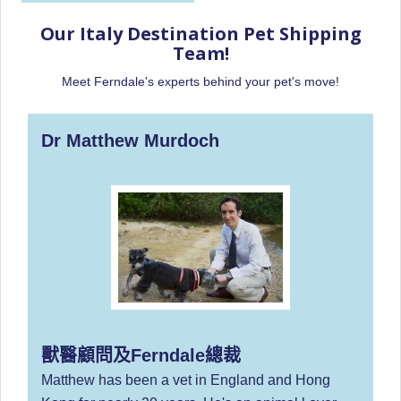
Our Italy Destination Pet Shipping
Team!
Meet Ferndale's experts behind your pet's move!
Dr Matthew Murdoch
獸醫顧問及Ferndale總裁
Matthew has been a vet in England and Hong