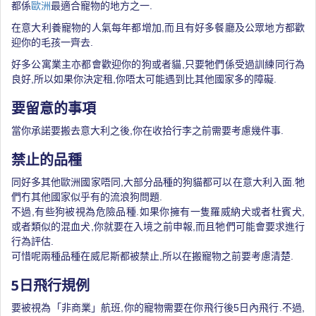
都係
歐洲
最適合寵物的地方之一.
在意大利養寵物的人氣每年都增加,而且有好多餐廳及公眾地方都歡
迎你的毛孩一齊去.
好多公寓業主亦都會歡迎你的狗或者貓,只要牠們係受過訓練同行為
良好,所以如果你決定租,你唔太可能遇到比其他國家多的障礙.
要留意的事項
當你承諾要搬去意大利之後,你在收拾行李之前需要考慮幾件事.
禁止的品種
同好多其他歐洲國家唔同,大部分品種的狗貓都可以在意大利入面.牠
們冇其他國家似乎有的流浪狗問題.
不過,有些狗被視為危險品種.如果你擁有一隻羅威納犬或者杜賓犬,
或者類似的混血犬,你就要在入境之前申報,而且牠們可能會要求進行
行為評估.
可惜呢兩種品種在威尼斯都被禁止,所以在搬寵物之前要考慮清楚.
5日飛行規例
要被視為「非商業」航班,你的寵物需要在你飛行後5日內飛行.不過,