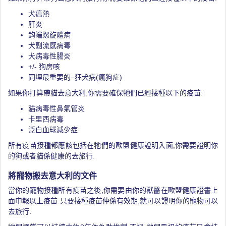
犬瘟熱
肝炎
鈎端螺旋體病
犬副流感病毒
犬病毒性腸炎
+/- 狗房咳
同埋最重要的–狂犬病(瘋狗症)
如果你打算帶貓去意大利,你需要確保牠們已經接種以下的疫苗:
貓病毒性鼻氣管炎
卡里西病毒
泛白血球減少症
所有疫苗接種都應該包括在牠們的歐盟健康證明入面,你需要證明你
的狗或者貓係健康的去旅行.
將寵物搬去意大利的文件
當你的寵物接種所有疫苗之後,你需要由你的獸醫在歐盟健康證書上
面申報以上疫苗.只要接種疫苗仲係有效期,就可以證明你的寵物可以
去旅行.