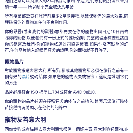
牠們通常可以持續大約3年作為助推劑.不過,牠們最初的疫苗只會持
續一年 —— 所以頻率完全取決於年齡.
所有疫苗都需要在旅行前至少2星期接種,以確保牠們的最大效果,同
埋確保你的寵物無任何不良副作用.
你的獸醫(或者我們的獸醫)亦都需要在你的寵物出國日期10日內去
睇你的寵物,以便牠們有一份正式的健康證明.完整的健康檢查應該由
你的獸醫及我們-你的寵物旅遊公司協調簽署.如果你沒有獸醫的許
可,任何晶片植入記錄同狂犬病證明,你的寵物就不容許了.
寵物晶片
對於寵物搬遷去意大利,所有狗,貓或其他寵物都必須在旅行之前有一
個有效的
晶片
號碼給你.如果您的寵物丟失或被盜，這就是識別它們
的方法.
晶片必須符合 ISO 標準11784或符合 AVID 9或10.
你的寵物的晶片必須在接種狂犬病疫苗之前植入.這表示您旅行時疫
苗接種情況將顯示在他們的記錄中.
寵物友善意大利
同你隻狗或者貓搬去意大利通常都係一個好主意.意大利歡迎寵物,亦