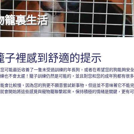
物籠裏生活
籠子裡感到舒適的提示
。您可能最近收養了一隻未受過訓練的年長狗，或者在希望您的狗能夠安
練也不會太遲！籠子訓練仍然是可能的，並且對您和您的成年狗都有很多
可能會比較慢，因為您的狗更不願意嘗試新事物，但這並不意味著它不能
就會開始將這些感覺與寵物籠聯繫起來。保持積極的情緒是關鍵，更有可