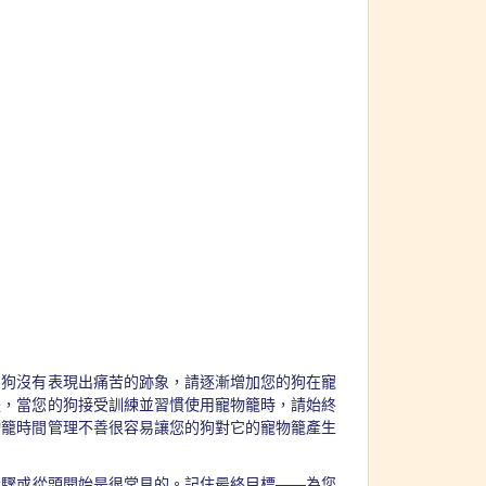
的狗沒有表現出痛苦的跡象，請逐漸增加您的狗在寵
是，當您的狗接受訓練並習慣使用寵物籠時，請始終
物籠時間管理不善很容易讓您的狗對它的寵物籠產生
步驟或從頭開始是很常見的。記住最終目標——為您