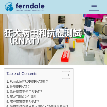
Toggle
navigati
狂犬病中和抗體測試
（RNAT）
Table of Contents
Ferndale可以安排RNAT嗎？
什麼是RNAT？
為什麼需要使用RNAT？
RNAT測試文件資料
哪些國家需要RNAT？
如寵物沒有通過驗血測試，我們該怎麼辦？