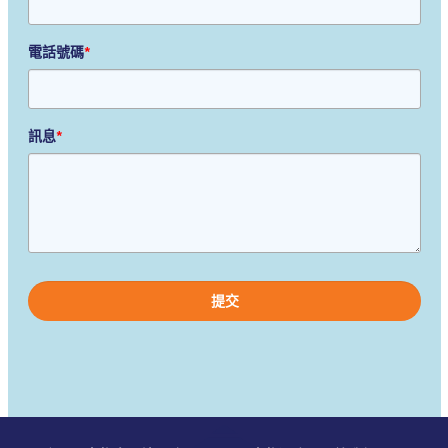
電話號碼
*
訊息
*
Please
leave
this
field
empty.