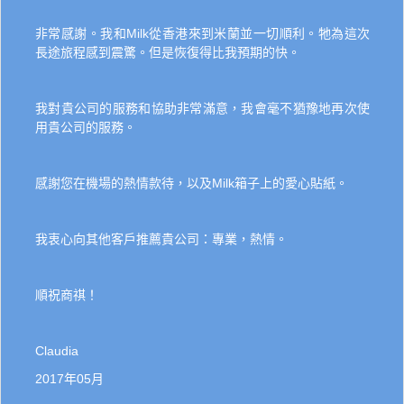
非常感謝。我和Milk從香港來到米蘭並一切順利。牠為這次
長途旅程感到震驚。但是恢復得比我預期的快。
我對貴公司的服務和協助非常滿意，我會毫不猶豫地再次使
用貴公司的服務。
感謝您在機場的熱情款待，以及Milk箱子上的愛心貼紙。
我衷心向其他客戶推薦貴公司：專業，熱情。
順祝商祺！
Claudia
2017年05月