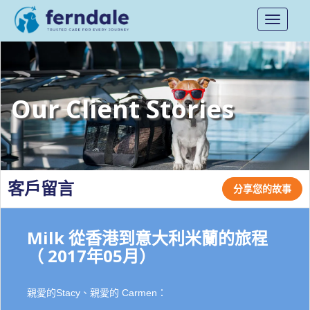
Toggle
navigati
Our Client Stories
客戶留言
分享您的故事
Milk 從香港到意大利米蘭的旅程
（ 2017年05月）
親愛的Stacy、親愛的 Carmen：