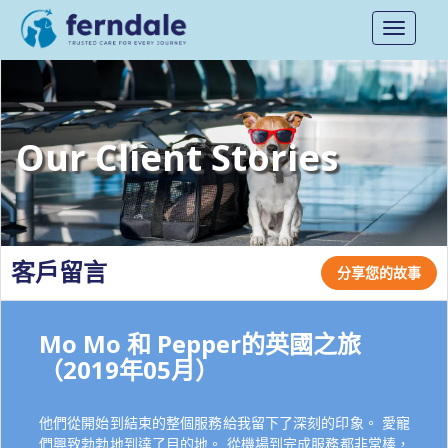
Toggle
navigati
Our Client Stories
客戶留言
分享您的故事
Mo Mo 和 Pepper的英國之旅
（2019年05月）
他們從開始到結束的整個服務給我留下了深刻的印象。 愛寵
們興致勃勃地到達了目的地。 從機場到完成服務都非常棒，