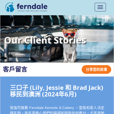
Toggle
navigati
Our Client Stories
客戶留言
分享您的故事
三口子 (Lily, Jessie 和 Brad Jack)
移民到澳洲 (2024年6月)
我強烈推薦 Ferndale Kennels & Cattery 。當我和家人決定
移民時，我非常擔心我們的貓貓和狗狗如何應付，尤其是牠