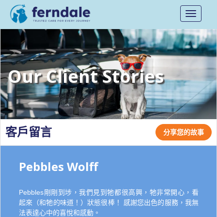
Toggle
navigati
Our Client Stories
客戶留言
分享您的故事
Pebbles Wolff
Pebbles剛剛到埗，我們見到牠都很高興，牠非常開心，看
起來（和牠的味道！）狀態很棒！ 感謝您出色的服務，我無
法表達心中的喜悅和感動。