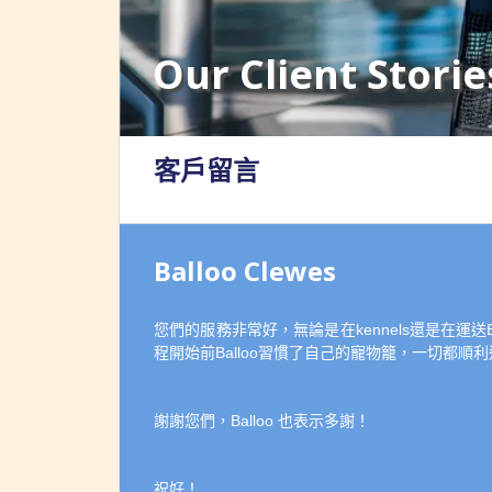
Our Client Storie
客戶留言
Balloo Clewes
您們的服務非常好，無論是在kennels還是在運送
程開始前Balloo習慣了自己的寵物籠，一切都
謝謝您們，Balloo 也表示多謝！
祝好！