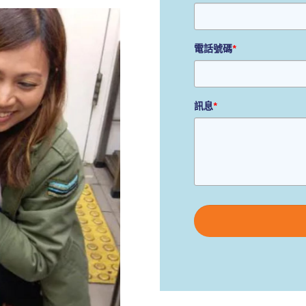
電話號碼
*
訊息
*
Please
leave
this
field
empty.