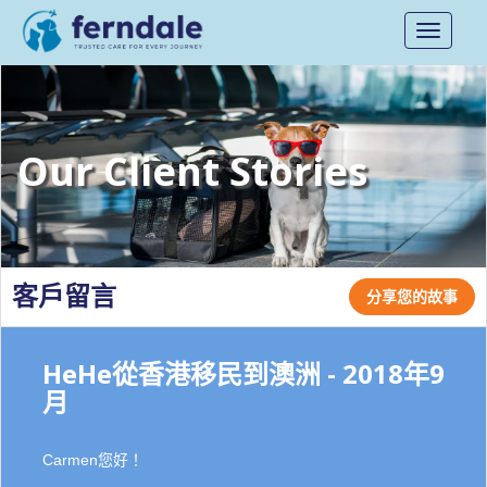
Toggle
navigati
Our Client Stories
客戶留言
分享您的故事
HeHe從香港移民到澳洲 - 2018年9
月
Carmen您好！