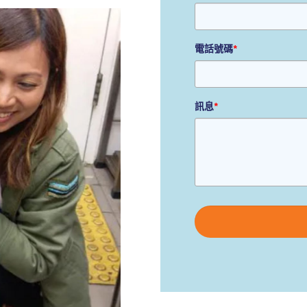
電話號碼
*
訊息
*
Please
leave
this
field
empty.