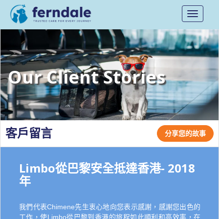
Toggle
navigati
Our Client Stories
客戶留言
分享您的故事
Limbo從巴黎安全抵達香港- 2018
年
我們代表Chimene先生衷心地向您表示感謝，感謝您出色的
工作，使Limbo從巴黎到香港的旅程如此順利和高效率，在