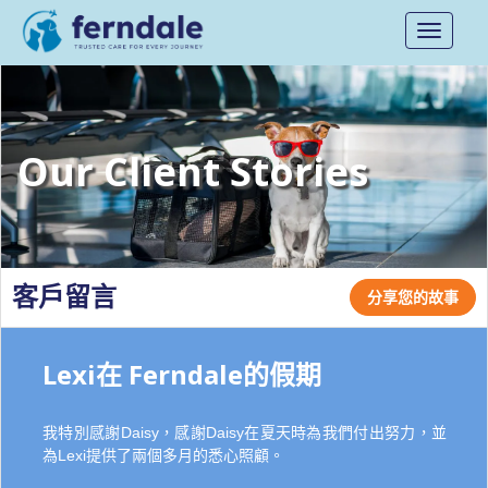
Toggle
navigati
Our Client Stories
客戶留言
分享您的故事
Lexi在 Ferndale的假期
我特別感謝Daisy，感謝Daisy在夏天時為我們付出努力，並
為Lexi提供了兩個多月的悉心照顧。