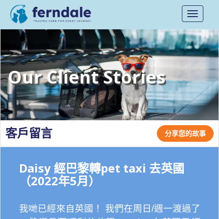
Toggle
navigati
Our Client Stories
客戶留言
分享您的故事
Daisy 經巴黎轉pet taxi 去英國
（2022年5月）
我哋已經來自英國！ 我們在周日/週一渡過了