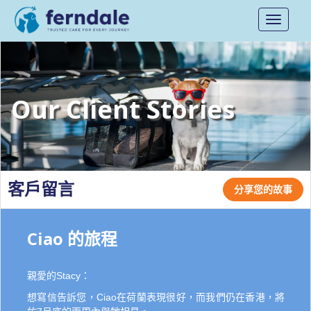
Toggle
navigati
Our Client Stories
客戶留言
分享您的故事
Ciao 的旅程
親愛的Stacy：
想寫信告訴您，Ciao在荷蘭表現很好，而我們仍在香港，將