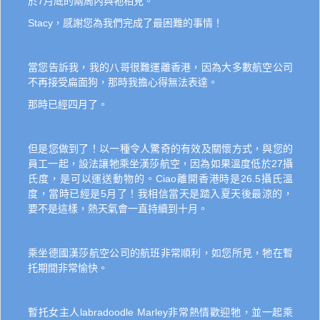
於7月底的兩周內與牠相見。
Stacy，感謝您為我們完成了最困難的事情！
當您告訴我，我的八哥很難運離香港，因為大多數航空公司
不再接受扁面狗，那時我擔心得無法表達。
那時已經四月了。
但是您做到了！以一種令人驚奇的有效及關懷方式，與您的
員工一起，設法讓牠乘坐漢莎航空，因為如果溫度低於27攝
氏度，是可以運送動物的。Ciao離開香港時是26.5攝氏溫
度，當時已經是5月了！我相信當天是踏入夏天後最涼的，
要不是這樣，熱天氣會一直持續到十月。
乘坐德國漢莎航空公司的航班非常順利，如您所見，牠在暫
托期間非常愉快。
暫托女主人labradoodle Marley非常熱情歡迎牠，並一起乘