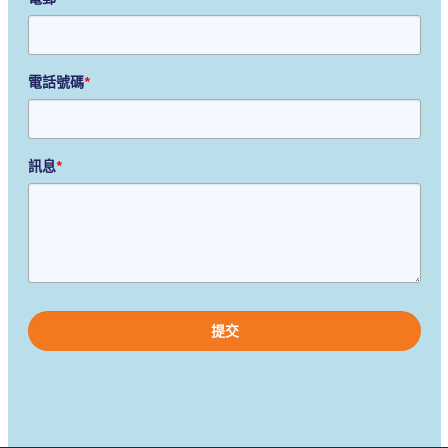
電話號碼
*
訊息
*
Please
leave
this
field
empty.